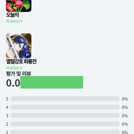
오늘의
자세히보기
열혈강호 화룡전
자세히보기
평가 및 리뷰
0.0
5
0%
4
0%
3
0%
2
0%
1
0%