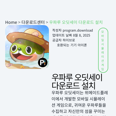
Home
>
다운로드센터
>
우파루 오딧세이 다운로드 설치
작성자
program.download
모
업데이트 날짜
8월 8, 2025
바
공급자 하이브로
일
시
호환되는 기기 아이폰
뮬
레
이
션
게
임
우파루 오딧세이
다운로드 설치
우파루 오딧세이는 위메이드플레
이에서 개발한 모바일 시뮬레이
션 게임으로, 귀여운 우파루들을
수집하고 자신만의 섬을 꾸미는