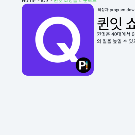
Home
>
iOS
>
퀸잇 쇼핑몰 다운로드
작성자
program.dow
퀸잇 
퀸잇은 40대에서 
의 질을 높일 수 