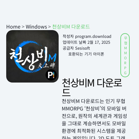
Home
>
Windows
>
천상비M 다운로드
작성자
program.download
무
업데이트 날짜
2월 17, 2025
협
공급자 Sesisoft
M
M
호환되는 기기 아이폰
O
R
P
G
천상비M 다운로
드
천상비M 다운로드는 인기 무협
MMORPG ‘천상비’의 모바일 버
전으로, 원작의 세계관과 게임성
을 그대로 계승하면서도 모바일
환경에 최적화된 시스템을 제공
하는 게임입니다. 2D 도트 그래