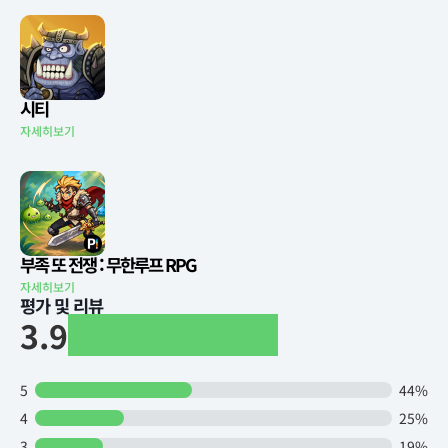
시티
자세히보기
부족 또 전쟁 : 무한루프 RPG
자세히보기
평가 및 리뷰
3.9
5
44%
4
25%
3
19%