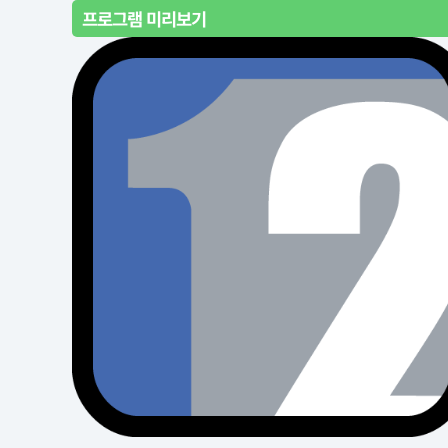
프로그램 미리보기