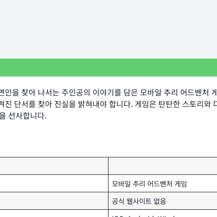
 연인을 찾아 나서는 주인공의 이야기를 담은 모바일 추리 어드벤처
숨겨진 단서를 찾아 진실을 밝혀내야 합니다. 게임은 탄탄한 스토리와 
을 선사합니다.
모바일 추리 어드벤처 게임
공식 웹사이트 없음