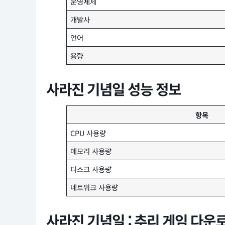
운영체제
개발사
언어
용량
사라진 기념일 성능 정보
항목
CPU 사용량
메모리 사용량
디스크 사용량
네트워크 사용량
사라진 기념일 : 추리 게임 다운