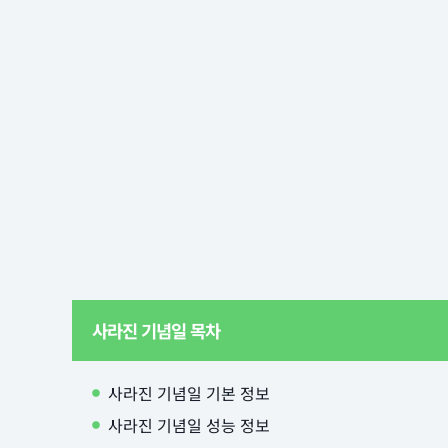
사라진 기념일 목차
사라진 기념일 기본 정보
사라진 기념일 성능 정보