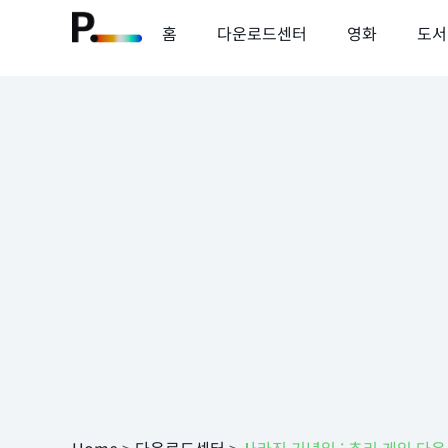
홈
다운로드센터
영화
도서