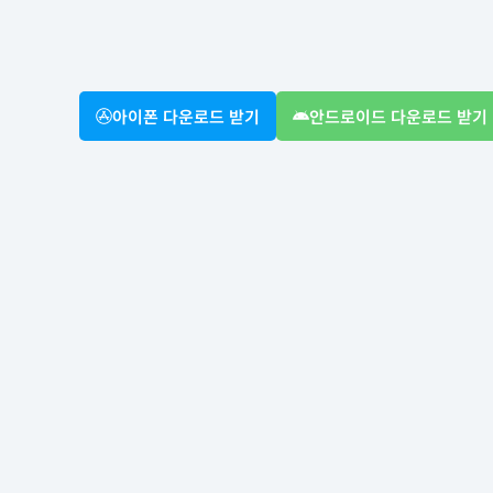
아이폰 다운로드 받기
안드로이드 다운로드 받기