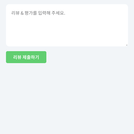
리뷰 제출하기
Term of Use
Privacy Policy
DMCA