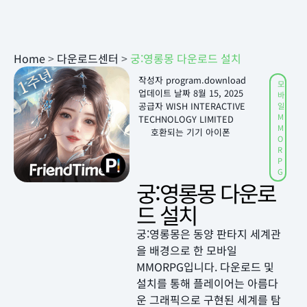
Home
>
다운로드센터
>
궁:영롱몽 다운로드 설치
작성자
program.download
모
업데이트 날짜
8월 15, 2025
바
공급자 WISH INTERACTIVE
일
M
TECHNOLOGY LIMITED
M
호환되는 기기 아이폰
O
R
P
G
궁:영롱몽 다운로
드 설치
궁:영롱몽은 동양 판타지 세계관
을 배경으로 한 모바일
MMORPG입니다. 다운로드 및
설치를 통해 플레이어는 아름다
운 그래픽으로 구현된 세계를 탐