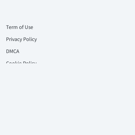
Term of Use
Privacy Policy
DMCA
Cookie Policy
프로그램 다운로드 - 게임, 어플리케이션, 영화
ⓒ2026 PROGRAM.DOWNLOAD. All right reserved. 이 사이트의 모든 정보는 공개된 인터
넷의 정보에서 모두 수집됩니다. 우리들은 DMCA를 준수합니다. 단순한 정보성 컨텐츠를 내포하
고 있는 사이트입니다. 모든 인포메이션 컨텐츠는 제보 요청에 의한 게시 처리가 이루어지며, 자
료 요청은 누구나 접수할 수 있으나 몇가지 룰을 준수합니다. 한 번에 복수개의 자료 요청은 불가
능합니다. 적발 시 경고 없이 영구적 차단이 가능하며, 악의적인 리뷰 작성 또한 소프트웨어 혹은
웹사이트 공급자에 대한 비방은 예외없이 영구 차단 및 삭제처리 됨을 안내 드립니다.