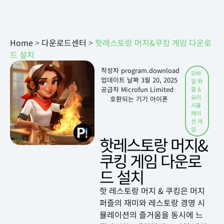
Home
>
다운로드센터
>
핫레스토랑 머지&쿠킹 게임 다운로
드 설치
작성자
program.download
모바
업데이트 날짜
3월 20, 2025
일 퍼
공급자 Microfun Limited
즐 &
요리
호환되는 기기 아이폰
시뮬
레이
션 게
임
핫레스토랑 머지&
쿠킹 게임 다운로
드 설치
핫 레스토랑 머지 & 쿠킹은 머지
퍼즐의 재미와 레스토랑 경영 시
뮬레이션의 즐거움을 동시에 느