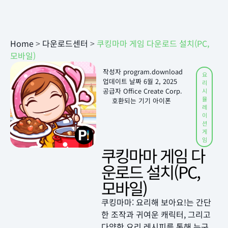
Home
>
다운로드센터
>
쿠킹마마 게임 다운로드 설치(PC,
모바일)
작성자
program.download
요
업데이트 날짜
6월 2, 2025
리
공급자 Office Create Corp.
시
뮬
호환되는 기기 아이폰
레
이
션
게
임
쿠킹마마 게임 다
운로드 설치(PC,
모바일)
쿠킹마마: 요리해 보아요!는 간단
한 조작과 귀여운 캐릭터, 그리고
다양한 요리 레시피를 통해 누구