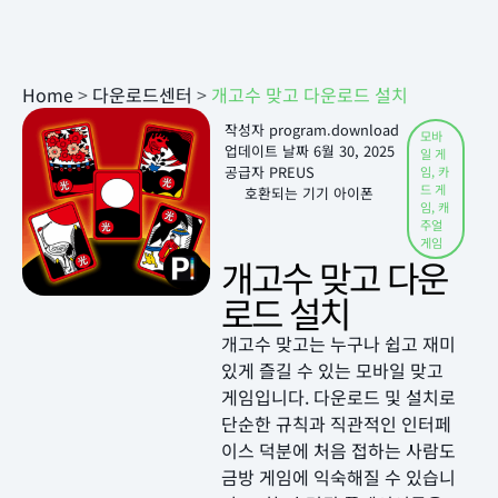
Home
>
다운로드센터
>
개고수 맞고 다운로드 설치
작성자
program.download
모바
업데이트 날짜
6월 30, 2025
일 게
공급자 PREUS
임
,
카
드 게
호환되는 기기 아이폰
임
,
캐
주얼
게임
개고수 맞고 다운
로드 설치
개고수 맞고는 누구나 쉽고 재미
있게 즐길 수 있는 모바일 맞고
게임입니다. 다운로드 및 설치로
단순한 규칙과 직관적인 인터페
이스 덕분에 처음 접하는 사람도
금방 게임에 익숙해질 수 있습니