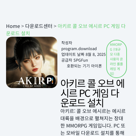
Home
>
다운로드센터
>
아키르 콜 오브 에시르 PC 게임 다
운로드 설치
작성자
MMORP
program.download
G (대규
업데이트 날짜
8월 8, 2025
모 다중
사용자 온
공급자 SPGFun
라인 롤플
호환되는 기기 아이폰
레잉 게
임)
아키르 콜 오브 에
시르 PC 게임 다
운로드 설치
아키르: 콜 오브 에시르는 에시르
대륙을 배경으로 펼쳐지는 장대
한 MMORPG 게임입니다. PC 또
는 모바일 다운로드 설치를 통해